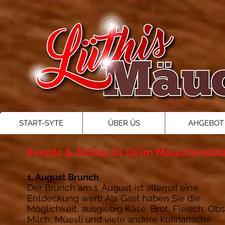
START-SYTE
ÜBER ÜS
AHGEBOT
Events & Ahläss bi üs im Mäucherstüb
1. August Brunch
Der Brunch am 1. August ist allemal eine
Entdeckung wert! Als Gast haben Sie die
Möglichkeit, ausgiebig Käse, Brot, Fleisch, Obs
Milch, Müesli und viele andere kulinarische